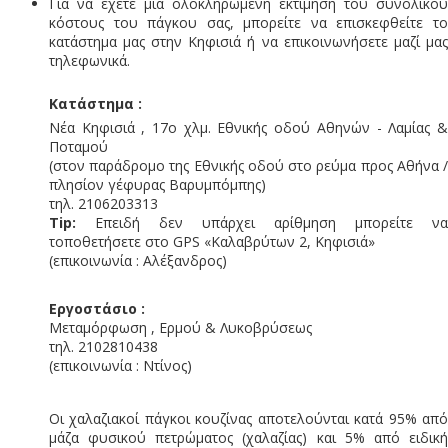
Για να έχετε μια ολοκληρωμένη εκτίμηση του συνολικού
κόστους του πάγκου σας, μπορείτε να επισκεφθείτε το
κατάστημα μας στην Κηφισιά ή να επικοινωνήσετε μαζί μας
τηλεφωνικά.
Κατάστημα :
Νέα Κηφισιά , 17ο χλμ. Εθνικής οδού Αθηνών - Λαμίας &
Ποταμού
(στον παράδρομο της Εθνικής οδού στο ρεύμα προς Αθήνα /
πλησίον γέφυρας Βαρυμπόμπης)
τηλ. 2106203313
Tip:
Επειδή δεν υπάρχει αρίθμηση μπορείτε να
τοποθετήσετε στο GPS «Καλαβρύτων 2, Κηφισιά»
(επικοινωνία : Αλέξανδρος)
Eργοστάσιο :
Μεταμόρφωση , Ερμού & Λυκοβρύσεως
τηλ. 2102810438
(επικοινωνία : Ντίνος)
Οι χαλαζιακοί πάγκοι κουζίνας αποτελούνται κατά 95% από
μάζα φυσικού πετρώματος (χαλαζίας) και 5% από ειδική