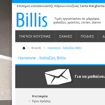
Επίσημος κατασκευαστής πάγκων κουζίνας Santa Margherita , 
ΠΑΓΚΟΙ ΚΟΥΖΙΝΑΣ
ΣΚΑΛΕΣ
ΠΟΔΙΕΣ
Δ
Brands
Hanstone - Χαλαζίες Billis
Hanstone - Χαλαζίες Billis
Για να μαθαίνε
Η εταιρία
Όροι Χρήσης